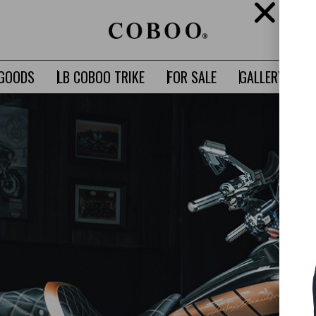
GOODS
LB COBOO TRIKE
FOR SALE
GALLERY
C