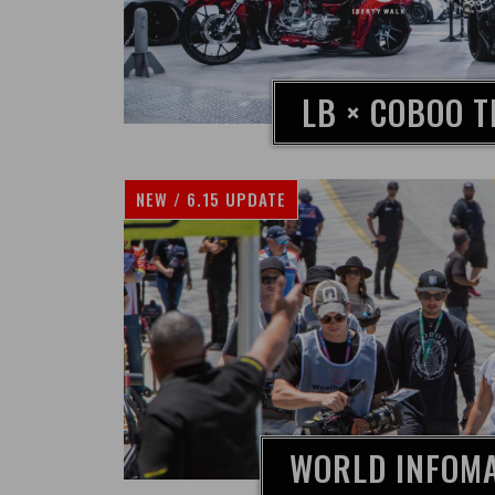
LB × COBOO T
NEW / 6.15 UPDATE
WORLD INFOM