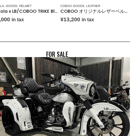
OLA
,
GOODS
,
HELMET
COBOO GOODS
,
LEATHER
Bilmola x LB/COBOO TRIKE Black/White
COBOO オリジナルレザーベルト（ベルトのみ）
,000
¥
13,200
in tax
in tax
FOR SALE
BOUT COBOO