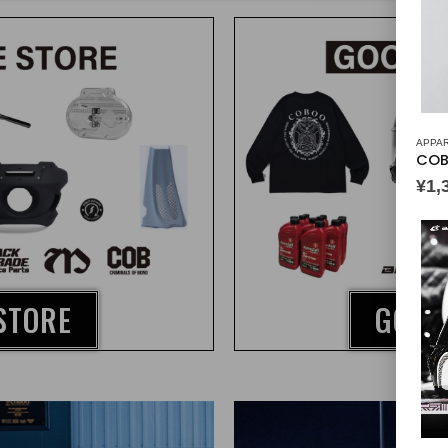
APPA
COB
¥
1,
STORE
GOOD