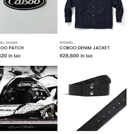
REL
,
GOODS
APPAREL
OO PATCH
COBOO DENIM JACKET
320
¥
28,600
in tax
in tax
S ONLINE STORE