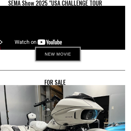
SEMA Show 2025 "USA CHALLENGE TOUR
NEW MOVIE
18:05
！[COBOO Channel #89]
アメリカ🇺🇸を駆け抜けた!ターボトライク紹介！(同仕様/同カラー限定5台販売
2/20/2026
FOR SALE