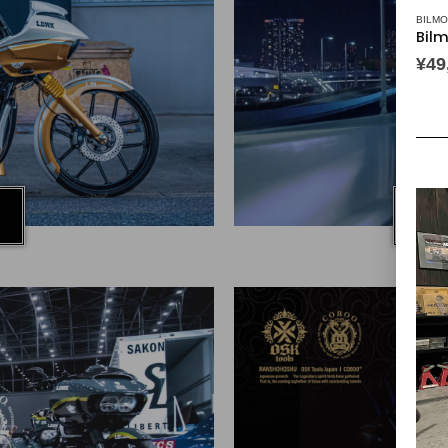
BILM
¥
49
A