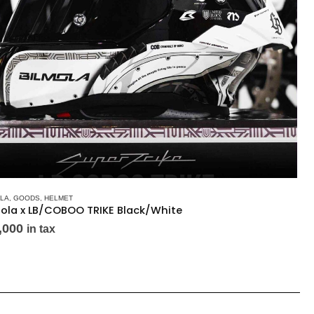
OLA
,
GOODS
,
HELMET
mola x LB/COBOO TRIKE Black/White
,000
in tax
13:14
Channel #92]
サーキットから生み出されたBilmola USA 新作RCR カーボンヘルメット[C
4/17/2026