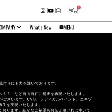
0
¥
0
OMPANY
What's New
MENU
環境作りにも力を注いでおります。
へ！？ など自由自在に補正を再現いたします。
がございます。CVO、ラディカルペイント、エキゾ
再生を実現いたします。
ております。細かなご希望もお伝え頂ければ幸いで