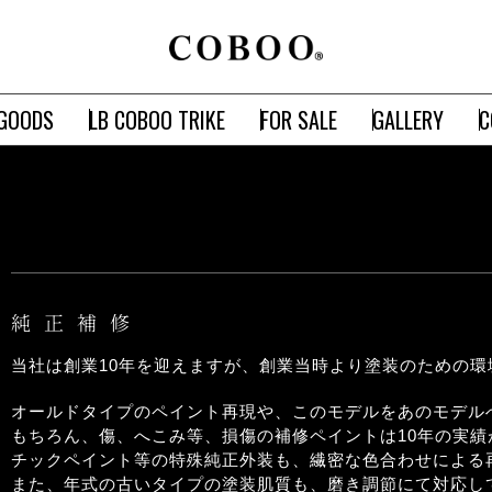
GOODS
LB COBOO TRIKE
FOR SALE
GALLERY
C
純正補修
当社は創業10年を迎えますが、創業当時より塗装のための
オールドタイプのペイント再現や、このモデルをあのモデル
もちろん、傷、へこみ等、損傷の補修ペイントは10年の実績
チックペイント等の特殊純正外装も、繊密な色合わせによる
また、年式の古いタイプの塗装肌質も、磨き調節にて対応し