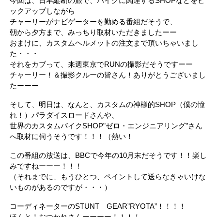
今回は、日本縦断の旅で、バイクに関連するSHOPなどをピ
ックアップしながら
チャーリーがナビゲーターを勤める番組だそうで、
朝から夕方まで、みっちり取材いただきましたーー
おまけに、カスタムヘルメットの注文まで頂いちゃいまし
た・・・
それをカブって、来週東京でRUNの撮影だそうですーー
チャーリー！＆撮影クルーの皆さん！ありがとうございまし
たーーー
そして、明日は、なんと、カスタムの神様的SHOP（僕の憧
れ！）パラダイスロードさんや、
世界のカスタムバイクSHOP”ゼロ・エンジニアリング”さん
へ取材に伺うそうです！！！（熱い！
この番組の放送は、BBCで今年の10月末だそうです！！楽し
みですねーーー！！！
（それまでに、もうひとつ、ペイントして送らなきゃいけな
いものがあるのですが・・・）
コーディネーターのSTUNT GEAR”RYOTA”！！！！
ほんと！おつかれさんーーーー！！！！