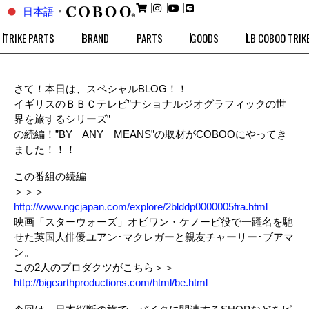
日本語
▼
TRIKE PARTS
BRAND
PARTS
GOODS
LB COBOO TRIK
さて！本日は、スペシャルBLOG！！
イギリスのＢＢＣテレビ”ナショナルジオグラフィックの世
界を旅するシリーズ”
の続編！”BY ANY MEANS”の取材がCOBOOにやってき
ました！！！
この番組の続編
＞＞＞
http://www.ngcjapan.com/explore/2blddp0000005fra.html
映画「スターウォーズ」オビワン・ケノービ役で一躍名を馳
せた英国人俳優ユアン･マクレガーと親友チャーリー･ブアマ
ン。
この2人のプロダクツがこちら＞＞
http://bigearthproductions.com/html/be.html