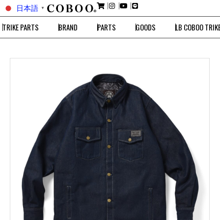
日本語
▼
TRIKE PARTS
BRAND
PARTS
GOODS
LB COBOO TRIK