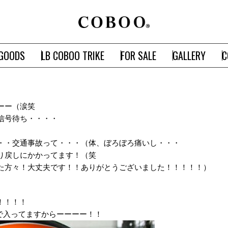
GOODS
LB COBOO TRIKE
FOR SALE
GALLERY
C
ーー（涙笑
信号待ち・・・・
・・交通事故って・・・（体、ぼろぼろ痛いし・・・
り戻しにかかってます！（笑
た方々！大丈夫です！！ありがとうございました！！！！！）
！！！！
トで入ってますからーーーー！！