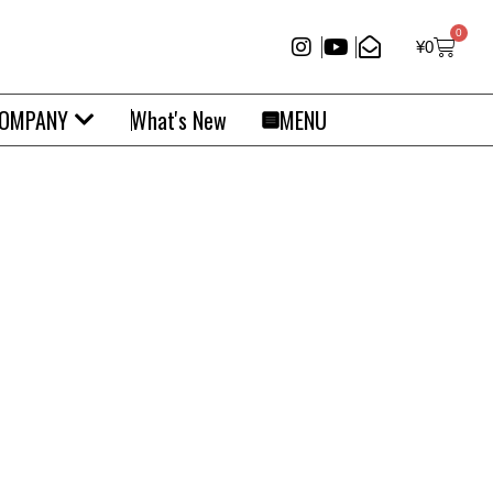
0
¥
0
OMPANY
What's New
MENU