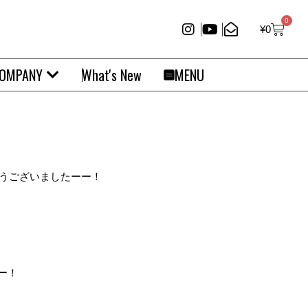
0
¥
0
OMPANY
What's New
MENU
とうございましたーー！
ー！