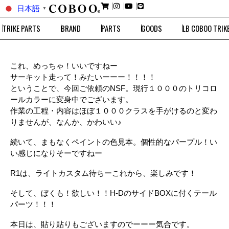
日本語
▼
TRIKE PARTS
BRAND
PARTS
GOODS
LB COBOO TRIK
これ、めっちゃ！いいですねー
サーキット走って！みたいーーー！！！！
ということで、今回ご依頼のNSF。現行１０００のトリコロ
ールカラーに変身中でございます。
作業の工程・内容はほぼ１０００クラスを手がけるのと変わ
りませんが、なんか、かわいい♪
続いて、まもなくペイントの色見本。個性的なパープル！い
い感じになりそーですねー
R1は、ライトカスタム待ちーこれから、楽しみです！
そして、ぼくも！欲しい！！H-DのサイドBOXに付くテール
パーツ！！！
本日は、貼り貼りもございますのでーーー気合です。