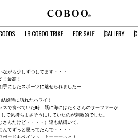
GOODS
LB COBOO TRIKE
FOR SALE
GALLERY
C
いながら少しずつしてます・・・
て！最高！
相手にしたスポーツに魅せられましたー
、結婚時に訪れたハワイ！
ラスで食べていた時、既に海にはたくさんのサーファーが
として気持ちよさそうにしていたのが刺激的でした。
じさんだけど・・・・）達も結構いて、
なんてずっと思ってたんで・・・・
フボードもペイントしよーーーっと！