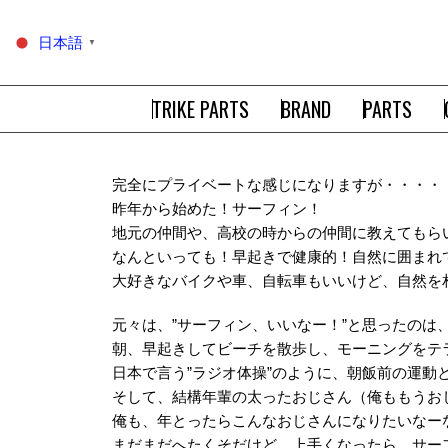
日本語
▼
TRIKE PARTS
BRAND
PARTS
完全にプライベートな感じになりますが・・・・
昨年から始めた！サーフィン！
地元の仲間や、高校の時からの仲間に教えてもら
なんといっても！早起きで健康的！自然に囲まれ
大好きなバイクや車、自転車もいいけど、自然を
元々は、”サーフィン、いいなー！”と思ったのは
朝、早起きしてビーチを散歩し、モーニングをテ
日本で言う”ラジオ体操”のように、朝飯前の運動
そして、結構年輩の太ったおじさん（俺ももうお
俺も、年とったらこんなおじさんになりたいなー
まだまだへたくそだけど、上手くなったら、サー