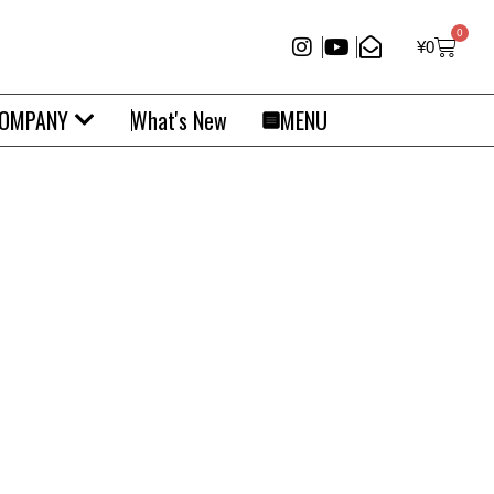
0
¥
0
OMPANY
What's New
MENU