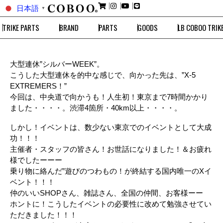
日本語
▼
TRIKE PARTS
BRAND
PARTS
GOODS
LB COBOO TRIK
大型連休”シルバーWEEK”。
こうした大型連休を的中な感じで、向かった先は、”X-5
EXTREMERS！”
今回は、中央道で向かうも！人生初！東京まで7時間かかり
ました・・・・。渋滞4箇所・40km以上・・・・。
しかし！イベントは、数少ない東京でのイベントとして大成
功！！！
主催者・スタッフの皆さん！お世話になりました！＆お疲れ
様でしたーーー
乗り物に絡んだ”遊びのつわもの！が終結する国内唯一のXイ
ベント！！！
仲のいいSHOPさん、雑誌さん、全国の仲間、お客様ーー
ホントに！こうしたイベントの必要性に改めて勉強させてい
ただきました！！！