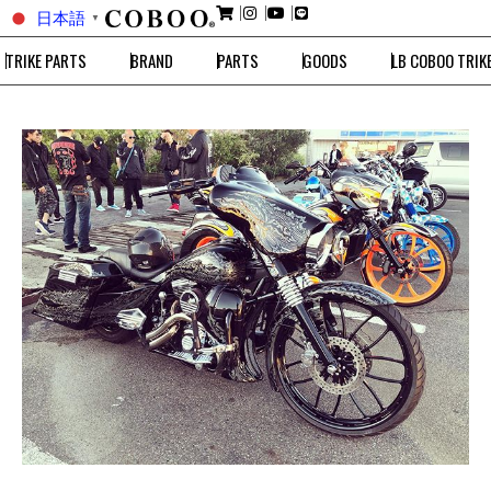
日本語
▼
TRIKE PARTS
BRAND
PARTS
GOODS
LB COBOO TRIK