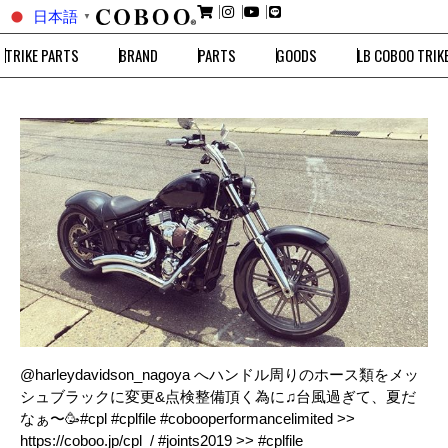
日本語
▼
TRIKE PARTS
BRAND
PARTS
GOODS
LB COBOO TRIK
@harleydavidson_nagoya へハンドル周りのホース類をメッ
シュブラックに変更&点検整備頂く為に♫台風過ぎて、夏だ
なぁ〜🥳#cpl #cplfile #cobooperformancelimited >>
https://coboo.jp/cpl_/ #joints2019 >> #cplfile