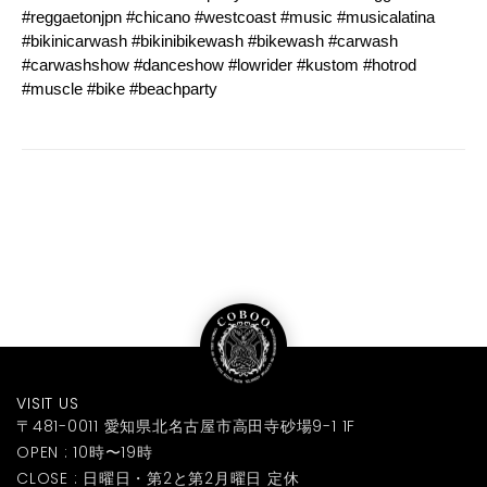
#reggaetonjpn #chicano #westcoast #music #musicalatina
#bikinicarwash #bikinibikewash #bikewash #carwash
#carwashshow #danceshow #lowrider #kustom #hotrod
#muscle #bike #beachparty
VISIT US
〒481-0011 愛知県北名古屋市高田寺砂場9-1 1F
OPEN : 10時〜19時
CLOSE : 日曜日・第2と第2月曜日 定休