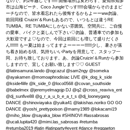
なので、約2年越しです!!!!! 開催場所は変わらず、愛知県知多
市は山海ビーチ、Coco Jungleでっす!!!!!会場からそのままビ
ーチなので、皆水着忘れたら後悔するかもよーーww勿論、
前回同様 Cruizin’＆Runもあるので、いつもとは違うRE
TUMBA。RE TUMBAにしかない雰囲気、空間共に、ご自慢
の愛車、バイクと楽しんで下さい♡勿論、普通車での参加も
大歓迎ですよ♡なので、今回は前回にも増して盛りだくさ
ん!!!!!!! もー夏は始まってますよーーーー!!!!!!少し、暑さが落
ち着き始める頃、気持ちいいPartyを用意して、スタッフ一
同、お待ち致しております。あ、勿論Cruizin’＆Runから参加
しますので、宜しくお願い致します♡♡ GUEST
@latinsamurai.lando @ogcazul @sam2ngy @someka
@ayakamen @momoaphrodisiac LIVE @k_dog_k_side
@kside4life @k_side_0 @loco0568 @covan_southside
@babelmex @jeremyelmagojp DJ @q2 @cross_reaviva_ent
@dj_sunfive88 @g_r_a_u_b_e_a_t_s @dj_looneygang
DANCE @shinoviayaka @yuika41 @lakishas.noriko GO GO
DANCE @yoshi_prettypoison @mamy1989 @lokacami19
@miho_blow @sayaka_blow #SHINOVI #lassabrosas
@ucali.lupita420 @mimi.las_sabrosas #retumba
#retumba2019 #latin #latinparty#event #dance #reggaeton