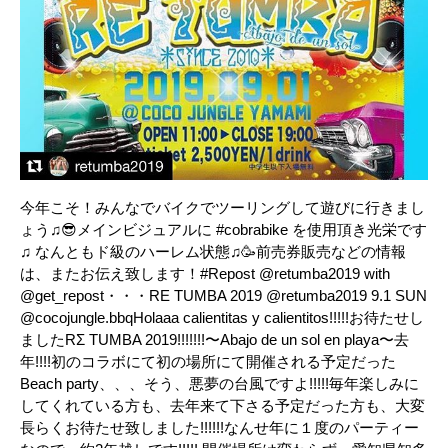
今年こそ！みんなでバイクでツーリングして遊びに行きまし
ょう♫😎メインビジュアルに #cobrabike を使用頂き光栄です
♫ なんともド級のハーレム状態♫🥳前売券販売などの情報
は、またお伝え致します！#Repost @retumba2019 with
@get_repost・・・RE TUMBA 2019 @retumba2019 9.1 SUN
@cocojungle.bbqHolaaa calientitas y calientitos!!!!!お待たせし
ましたRΣ TUMBA 2019!!!!!!!〜Abajo de un sol en playa〜去
年!!!!初のコラボにて初の場所にて開催される予定だった
Beach party、、、そう、悪夢の台風ですよ!!!!!毎年楽しみに
してくれている方も、去年来て下さる予定だった方も、大変
長らくお待たせ致しました!!!!!!なんせ年に１度のパーティー