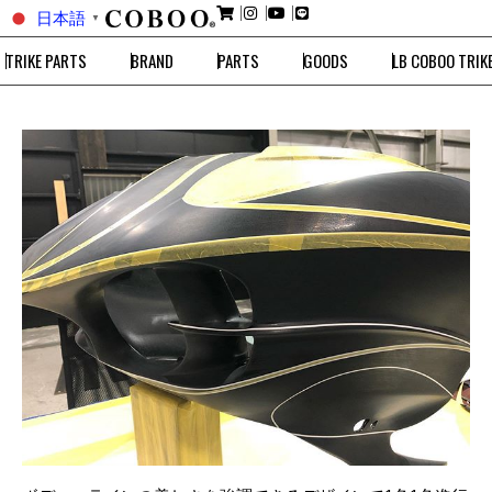
日本語
▼
TRIKE PARTS
BRAND
PARTS
GOODS
LB COBOO TRIK