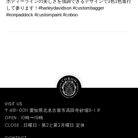
ボディーラインの美しさを強調できるデザインで1色1色進行
して参ります！#harleydavidson #custombagger
#ironpaddock #custompaint #coboo
VISIT US
〒481-0011 愛知県北名古屋市高田寺砂場9-1 1F
OPEN : 10時〜19時
CLOSE : 日曜日・第2と第2月曜日 定休
CONTACT