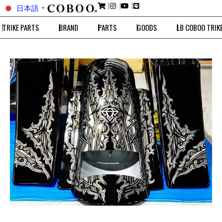
日本語
▼
TRIKE PARTS
BRAND
PARTS
GOODS
LB COBOO TRIK