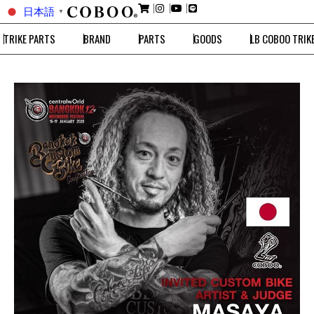
日本語
▼
TRIKE PARTS
BRAND
PARTS
GOODS
LB COBOO TRIK