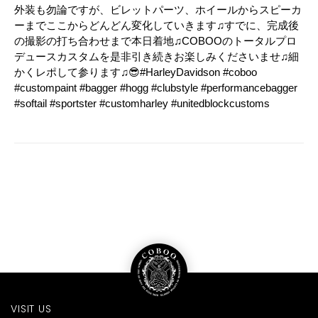
外装も勿論ですが、ビレットパーツ、ホイールからスピーカ
ーまでここからどんどん変化していきます♫すでに、完成後
の撮影の打ち合わせまで本日着地♫COBOOのトータルプロ
デュースカスタムを是非引き続きお楽しみくださいませ♫細
かくレポして参ります♫😎#HarleyDavidson #coboo
#custompaint #bagger #hogg #clubstyle #performancebagger
#softail #sportster #customharley #unitedblockcustoms
VISIT US