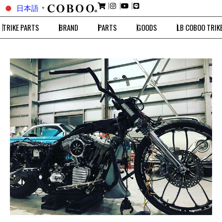
日本語
▼
TRIKE PARTS
BRAND
PARTS
GOODS
LB COBOO TRIK