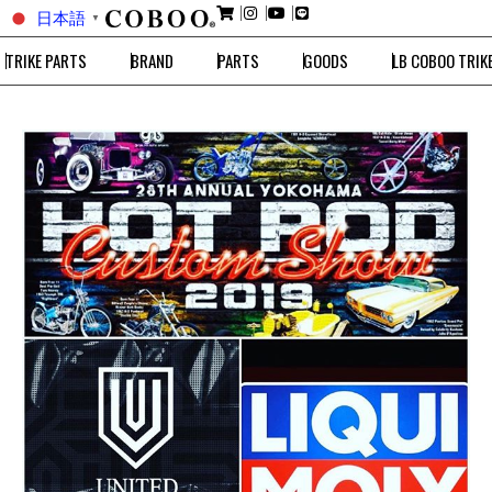
日本語
▼
TRIKE PARTS
BRAND
PARTS
GOODS
LB COBOO TRIK