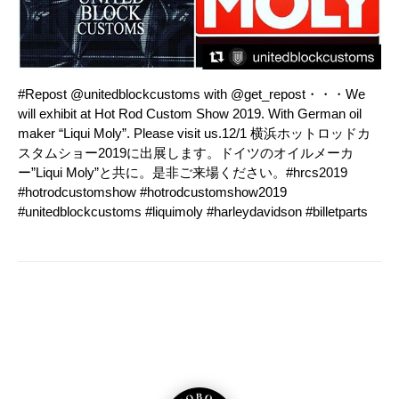
#Repost @unitedblockcustoms with @get_repost・・・We
will exhibit at Hot Rod Custom Show 2019. With German oil
maker “Liqui Moly”. Please visit us.12/1 横浜ホットロッドカ
スタムショー2019に出展します。ドイツのオイルメーカ
ー”Liqui Moly”と共に。是非ご来場ください。#hrcs2019
#hotrodcustomshow #hotrodcustomshow2019
#unitedblockcustoms #liquimoly #harleydavidson #billetparts