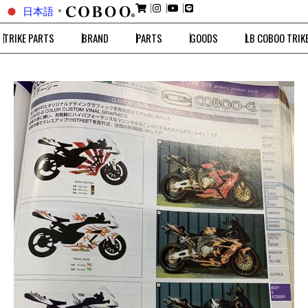
日本語
▼
TRIKE PARTS
BRAND
PARTS
GOODS
LB COBOO TRIK