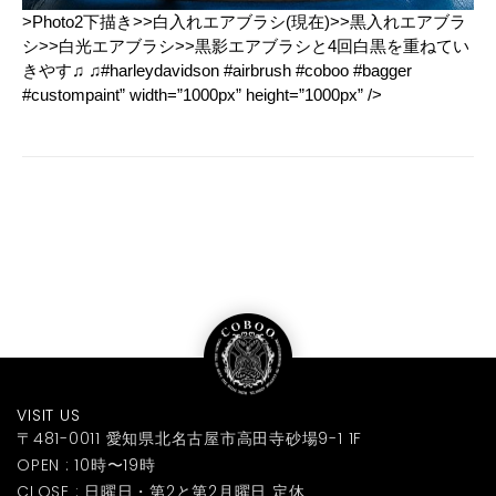
>Photo2下描き>>白入れエアブラシ(現在)>>黒入れエアブラ
シ>>白光エアブラシ>>黒影エアブラシと4回白黒を重ねてい
きやす♫ ♫#harleydavidson #airbrush #coboo #bagger
#custompaint” width=”1000px” height=”1000px” />
VISIT US
〒481-0011 愛知県北名古屋市高田寺砂場9-1 1F
OPEN : 10時〜19時
CLOSE : 日曜日・第2と第2月曜日 定休