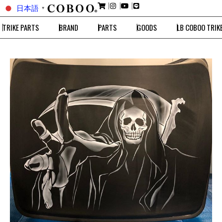
日本語
▼
TRIKE PARTS
BRAND
PARTS
GOODS
LB COBOO TRIK