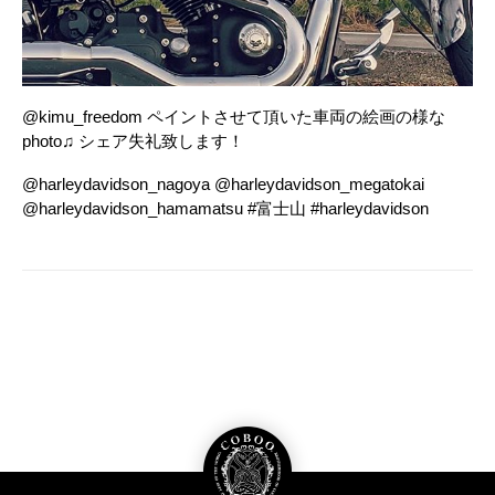
@kimu_freedom ペイントさせて頂いた車両の絵画の様な
photo♫ シェア失礼致します！
@harleydavidson_nagoya @harleydavidson_megatokai
@harleydavidson_hamamatsu #富士山 #harleydavidson