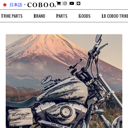
日本語
▼
TRIKE PARTS
BRAND
PARTS
GOODS
LB COBOO TRIK