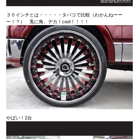
３０インチとは・・・・・タバコで比較（わかんねーー
ー！？） 兎に角、デカ！cool！！！！
やばい！2台