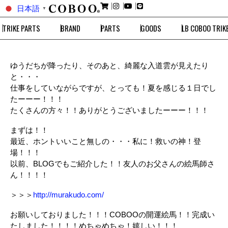
日本語
▼
TRIKE PARTS
BRAND
PARTS
GOODS
LB COBOO TRIK
ゆうだちが降ったり、そのあと、綺麗な入道雲が見えたり
と・・・
仕事をしていながらですが、とっても！夏を感じる１日でし
たーーー！！！
たくさんの方々！！ありがとうございましたーーー！！！
まずは！！
最近、ホントいいこと無しの・・・私に！救いの神！登
場！！！
以前、BLOGでもご紹介した！！友人のお父さんの絵馬師さ
ん！！！！
＞＞＞
http://murakudo.com/
お願いしておりました！！！COBOOの開運絵馬！！完成い
たしました！！！！めちゃめちゃ！嬉しい！！！