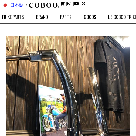
日本語
▼
TRIKE PARTS
BRAND
PARTS
GOODS
LB COBOO TRIK