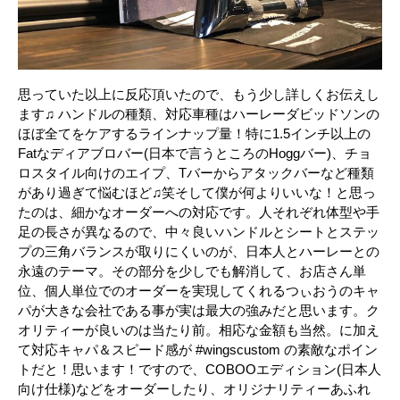
思っていた以上に反応頂いたので、もう少し詳しくお伝えし
ます♫ ハンドルの種類、対応車種はハーレーダビッドソンの
ほぼ全てをケアするラインナップ量！特に1.5インチ以上の
Fatなディアブロバー(日本で言うところのHoggバー)、チョ
ロスタイル向けのエイプ、Tバーからアタックバーなど種類
があり過ぎて悩むほど♫笑そして僕が何よりいいな！と思っ
たのは、細かなオーダーへの対応です。人それぞれ体型や手
足の長さが異なるので、中々良いハンドルとシートとステッ
プの三角バランスが取りにくいのが、日本人とハーレーとの
永遠のテーマ。その部分を少しでも解消して、お店さん単
位、個人単位でのオーダーを実現してくれるつぃおうのキャ
パが大きな会社である事が実は最大の強みだと思います。ク
オリティーが良いのは当たり前。相応な金額も当然。に加え
て対応キャパ＆スピード感が #wingscustom の素敵なポイン
トだと！思います！ですので、COBOOエディション(日本人
向け仕様)などをオーダーしたり、オリジナリティーあふれ