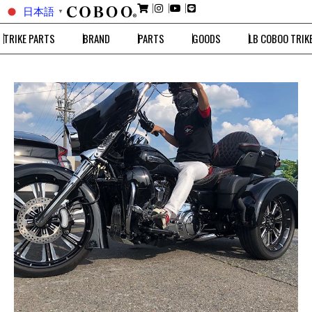
日本語
▼
TRIKE PARTS
BRAND
PARTS
GOODS
LB COBOO TRIK