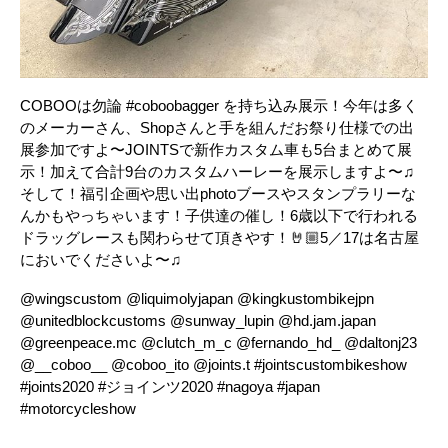
COBOOは勿論 #coboobagger を持ち込み展示！今年は多く
のメーカーさん、Shopさんと手を組んだお祭り仕様での出
展参加ですよ〜JOINTSで新作カスタム車も5台まとめて展
示！加えて合計9台のカスタムハーレーを展示しますよ〜♫
そして！福引企画や思い出photoブースやスタンプラリーな
んかもやっちゃいます！子供達の催し！6歳以下で行われる
ドラッグレースも関わらせて頂きやす！🤘🏼5／17は名古屋
においでくださいよ〜♫
@wingscustom @liquimolyjapan @kingkustombikejpn
@unitedblockcustoms @sunway_lupin @hd.jam.japan
@greenpeace.mc @clutch_m_c @fernando_hd_ @daltonj23
@__coboo__ @coboo_ito @joints.t #jointscustombikeshow
#joints2020 #ジョインツ2020 #nagoya #japan
#motorcycleshow