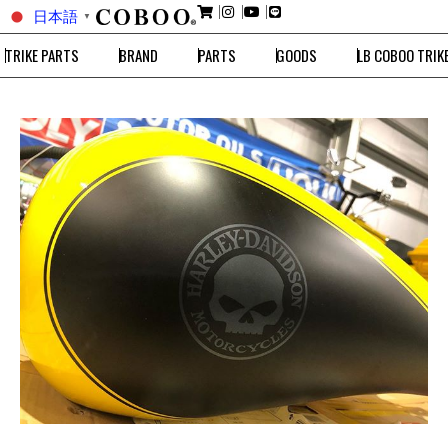
日本語
▼
TRIKE PARTS
BRAND
PARTS
GOODS
LB COBOO TRIK