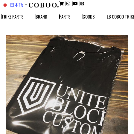
日本語
▼
TRIKE PARTS
BRAND
PARTS
GOODS
LB COBOO TRIK