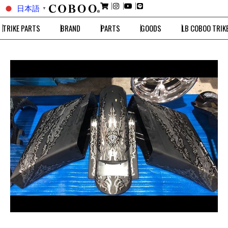
日本語
▼
TRIKE PARTS
BRAND
PARTS
GOODS
LB COBOO TRIK