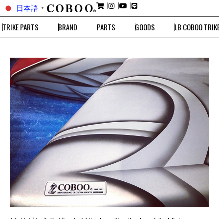
日本語
▼
TRIKE PARTS
BRAND
PARTS
GOODS
LB COBOO TRIK