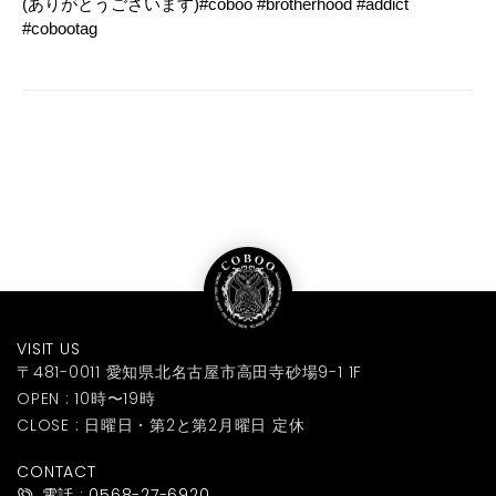
(ありがとうございます)#coboo #brotherhood #addict
#cobootag
VISIT US
〒481-0011 愛知県北名古屋市高田寺砂場9-1 1F
OPEN : 10時〜19時
CLOSE : 日曜日・第2と第2月曜日 定休
CONTACT
電話 : 0568-27-6920