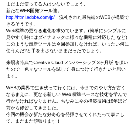
まだまだ使ってる人は少ないでしょう、
新たなWEB開発ツール達。
http://html.adobe.com/jp/
洗礼された最先端のWEBが構築で
きるそうです。
Web標準の更なる進化を求めています。(簡単にシンプルに
見やすく時にはダイナミックに様々な機種に対応した など)
このような最新ツールは今回参加しなければ、いったい何に
使うんだ?と手を出さないままだったでしょう。
来場者特典でCreative Cloud メンバーシップ 3ヶ月版 を頂い
たので 色々なツールを試して 身につけて行きたいと思い
ます。
WEBの業界で生き残って行くには、今までのやり方が古く
なるまえに、更なる新しい Web 標準ベースな技術を学んで
行かなければなりません。ちなみに今の構築技術は8年ほど
前から修習してきました。
今回の機会が新たな好奇心を発揮させてくれたって事にし
て、まだまだ頑張ります！