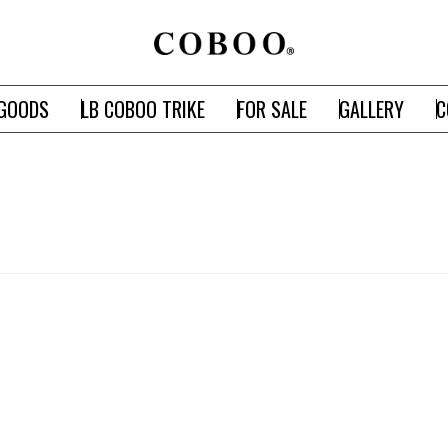
GOODS
LB COBOO TRIKE
FOR SALE
GALLERY
C