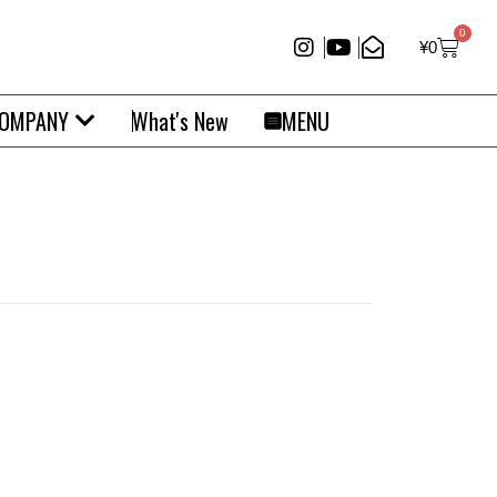
0
¥
0
OMPANY
What's New
MENU