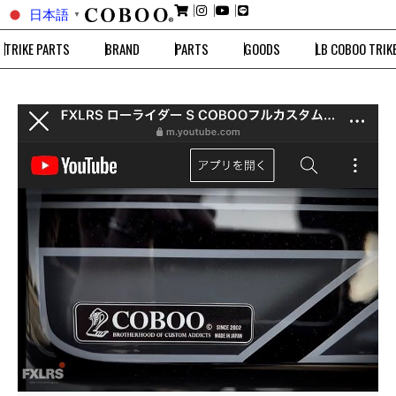
日本語
▼
TRIKE PARTS
BRAND
PARTS
GOODS
LB COBOO TRIK