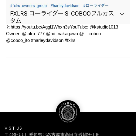
とhttps://youtu.be/Aggl1Whxn3sYouTube: @kstudio1013
Owner: @taku_777 @hd_nakagawa @__coboo__
@coboo_ito #harleydavidson #fxlrs
VISIT US
〒481-0011 愛知県北名古屋市高田寺砂場9-1 1F