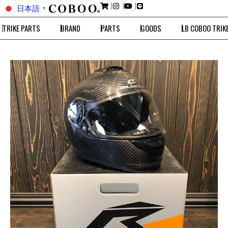
日本語
▼
TRIKE PARTS
BRAND
PARTS
GOODS
LB COBOO TRIK