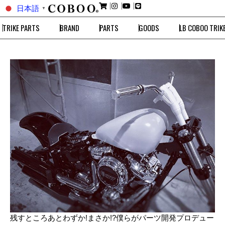
日本語
▼
TRIKE PARTS
BRAND
PARTS
GOODS
LB COBOO TRIK
残すところあとわずか!まさか!?僕らがパーツ開発プロデュー