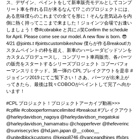
ス、デザイン、ペイントをして新車販売モデルとしてコンプ
リート車を作れる日が来るなんて!? このプロジェクトには、
ある意味僕らのこれまでの全てを形に！そんな意気込みを内
側に熱く持ってここまで来ました！ジョインツ会場でお逢い
しましょう！😎#cobrabike と共に♫笑Confirm the schedule
for April. Please come see our model. A new flow is born. 😎
4/21 @joints.t #jointscustombikeshow 僕らが作るBreakout!カ
スタムペイントの枠を超え、新車のハーレーダビッドソンを
カスタムプロデュースし、コンプリート車両販売、各パーツ
の販売をスタートするシリーズプロジェクト コブーパフォ
ーマンスリミテッド。第一弾の CPL ブレイクアウトを是非 #
ジョインツ2019 にてご覧下さい！さあ、パーツが出来上が
ってきたら、最後は我々COBOOがペイントして完了へ向か
います！
#CPL プロジェクト！プロジェクトアーカイブ動画>>>
#cplfile #cobooperformancelimited #breakout #ブレイクアウト
@harleydavidson_nagoya @harleydavidson_megatokai
@harleydavidson_hamamatsu @chopperfever @thefeverinc
@sunrisecycles @hd.jam.japan @__coboo__
@unitedblockcustoms @keigo8746 @vanceandhines #fxbrs