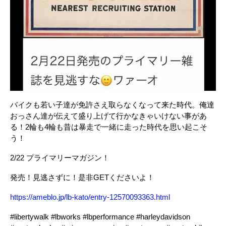
バイクも若い子達が免許さえ取らなくなって来た時代。俺達
おっさん達が伝えて盛り上げて行かなきゃいけない事があ
る！2輪も4輪も昔は暴走で一緒に走った時代を思い起こそ
う！
2/22 プライマリーマガジン！
発売！見逃さずに！是非GETくださいよ！
https://ameblo.jp/lb-kato/entry-12570093363.html
#libertywalk #lbworks #lbperformance #harleydavidson