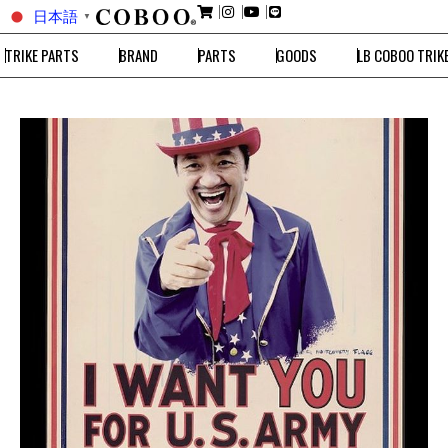
日本語
▼
TRIKE PARTS
BRAND
PARTS
GOODS
LB COBOO TRIK