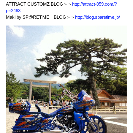
ATTRACT CUSTOMZ BLOG＞＞
http://attract-059.com/?
p=2463
Maki by SP@RETiME BLOG＞＞
http://blog.sparetime.jp/