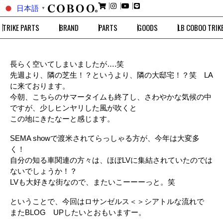
日本語
▼
TRIKE PARTS
BRAND
PARTS
GOODS
LB COBOO TRIK
長らく空いてしまいましたが….笑
先週より、隣の芝生！？というより、隣の大邸宅！？笑 LA
に来ております。
今朝、こちらのサマータイムも終了し、さわやかな気候の中
ですが、少しヒンヤリした風が吹くと
この地にきたなーと感じます。
SEMA showで渡米されてらっしゃる方が、今年は大変多
く！
自分の知る車関連の方々は、ほぼLVに集結されていたのでは
ないでしょうか！？
LVも大好きな街なので、またいこーーーっと。笑
ということで、今回はロサンゼルス＜＞シアトルな流れで
またBLOG UPしたいとおもいますー。