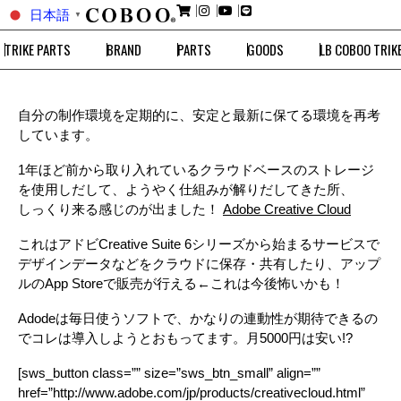
日本語
▼
TRIKE PARTS
BRAND
PARTS
GOODS
LB COBOO TRIK
自分の制作環境を定期的に、安定と最新に保てる環境を再考
しています。
1年ほど前から取り入れているクラウドベースのストレージ
を使用しだして、ようやく仕組みが解りだしてきた所、
しっくり来る感じのが出ました！
Adobe Creative Cloud
これはアドビCreative Suite 6シリーズから始まるサービスで
デザインデータなどをクラウドに保存・共有したり、アップ
ルのApp Storeで販売が行える←これは今後怖いかも！
Adodeは毎日使うソフトで、かなりの連動性が期待できるの
でコレは導入しようとおもってます。月5000円は安い!?
[sws_button class=”” size=”sws_btn_small” align=””
href=”http://www.adobe.com/jp/products/creativecloud.html”