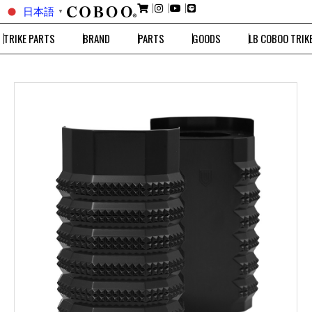
日本語
▼
TRIKE PARTS
BRAND
PARTS
GOODS
LB COBOO TRIK