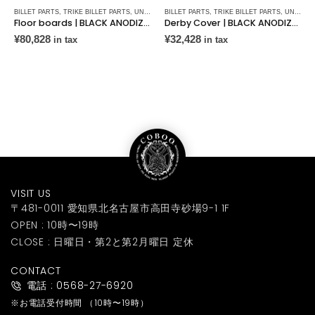
BILLET PARTS
,
TRIKE BILLET PARTS
,
UNITED BLOCK CUSTOMS
BILLET PARTS
,
TRIKE BILLET PARTS
,
UNITED BLOCK CUSTOMS
Floor boards | BLACK ANODIZED | 1986~ Touring Softail FL Trike models | CAA01C
Derby Cover | BLACK ANODIZED | 1999~2013 Twin Cam. | ABA02C
¥
80,828
¥
32,428
in tax
in tax
VISIT US
〒481-0011 愛知県北名古屋市高田寺砂場9-1 1F
OPEN : 10時〜19時
CLOSE : 日曜日・第2と第2月曜日 定休
CONTACT
電話 : 0568-27-6920
※お電話受付時間
（10時〜19時）