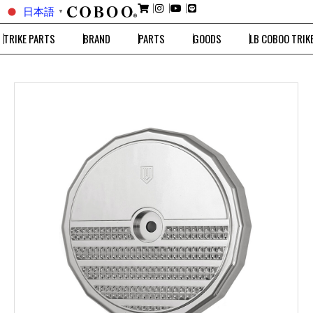
日本語
▼
TRIKE PARTS
BRAND
PARTS
GOODS
LB COBOO TRIK