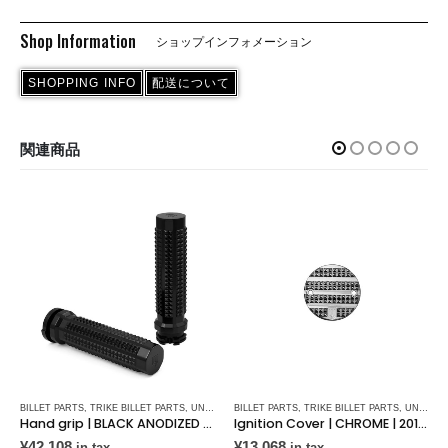
Shop Information
ショップインフォメーション
SHOPPING INFO
配送について
関連商品
BILLET PARTS
,
TRIKE BILLET PARTS
,
UNITED BLOCK CUSTOMS
BILLET PARTS
,
TRIKE BILLET PARTS
,
UNITED BLOCK CUSTOMS
Hand grip | BLACK ANODIZED | 1984~Cable Throttle | CBA02C
Ignition Cover | CHROME | 2017~ Milwaukee Eight. | AAA03B
¥
42,108
¥
13,068
in tax
in tax