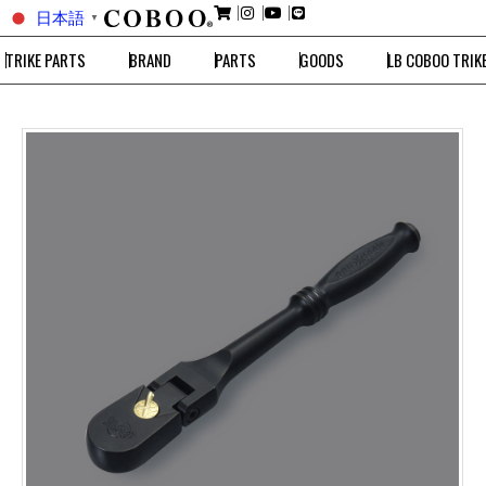
日本語
▼
TRIKE PARTS
BRAND
PARTS
GOODS
LB COBOO TRIK