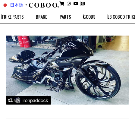
日本語
▼
TRIKE PARTS
BRAND
PARTS
GOODS
LB COBOO TRIK