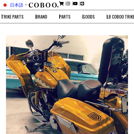
日本語
▼
TRIKE PARTS
BRAND
PARTS
GOODS
LB COBOO TRIK