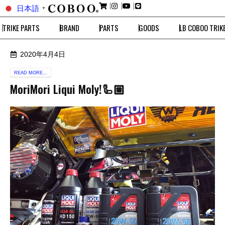
日本語
▼
TRIKE PARTS
BRAND
PARTS
GOODS
LB COBOO TRIK
2020年4月4日
READ MORE...
MoriMori Liqui Moly!🦾🏼