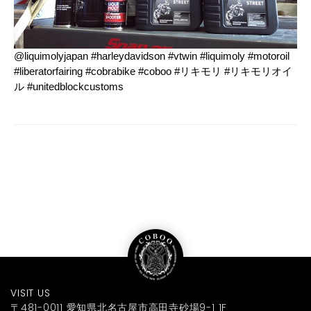
@liquimolyjapan #harleydavidson #vtwin #liquimoly #motoroil
#liberatorfairing #cobrabike #coboo #リキモリ #リキモリオイ
ル #unitedblockcustoms
VISIT US
〒481-0011 愛知県北名古屋市高田寺砂場9-1 1F