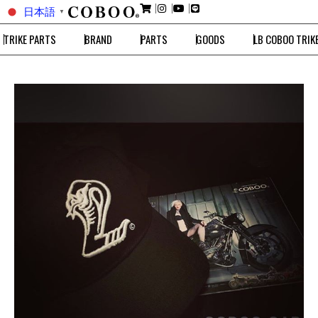
日本語
▼
TRIKE PARTS
BRAND
PARTS
GOODS
LB COBOO TRIK