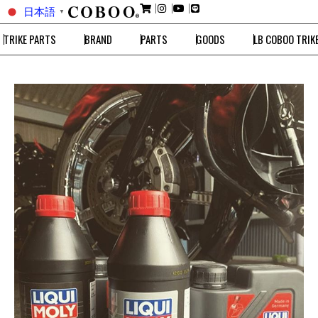
日本語
▼
TRIKE PARTS
BRAND
PARTS
GOODS
LB COBOO TRIK