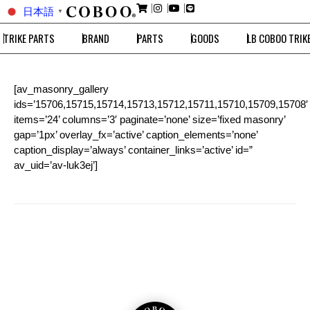
日本語
▼
TRIKE PARTS
BRAND
PARTS
GOODS
LB COBOO TRIK
[av_masonry_gallery
ids=’15706,15715,15714,15713,15712,15711,15710,15709,15708′
items=’24’ columns=’3′ paginate=’none’ size=’fixed masonry’
gap=’1px’ overlay_fx=’active’ caption_elements=’none’
caption_display=’always’ container_links=’active’ id=”
av_uid=’av-luk3ej’]