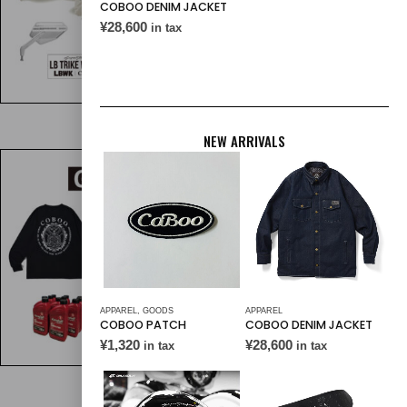
COBOO DENIM JACKET
¥
28,600
in tax
PARTS ONLINE STORE
NEW ARRIVALS
APPAREL
,
GOODS
APPAREL
COBOO PATCH
COBOO DENIM JACKET
GOODS ONLINE STORE
¥
1,320
¥
28,600
in tax
in tax