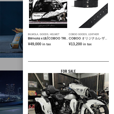
BILMOLA
,
GOODS
,
HELMET
COBOO GOODS
,
LEATHER
Bilmola x LB/COBOO TRIKE Black/White
COBOO オリジナルレザーベルト（ベルトのみ）
¥
49,000
¥
13,200
in tax
in tax
FOR SALE
FOR SALE