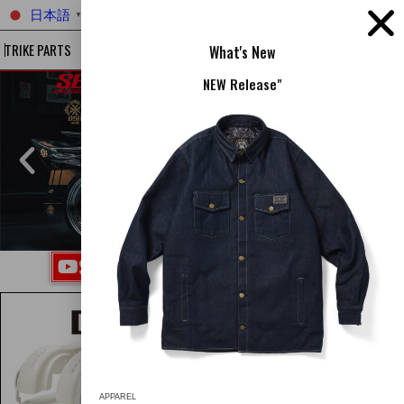
日本語
▼
TRIKE PARTS
BRAND
PARTS
GOODS
LB COBOO TRIK
What's New
NEW Release"
SEMA SHOW USA VIDEO, CHECK IT OUT
APPAREL