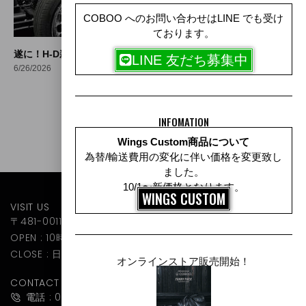
COBOO へのお問い合わせはLINE でも受け
15:59
ております。
遂に！H-D新型トライクカスタムに着手!![COBOO Channel #93]
LINE 友だち募集中
6/26/2026
INFOMATION
Wings Custom商品について
為替/輸送費用の変化に伴い価格を変更致し
ました。
10/1〜新価格となります。
WINGS CUSTOM
VISIT US
〒481-0011 愛知県北名古屋市高田寺砂場9-1 1F
OPEN : 10時〜19時
CLOSE : 日曜日・第2と第2月曜日 定休
オンラインストア販売開始！
CONTACT
電話 : 0568-27-6920