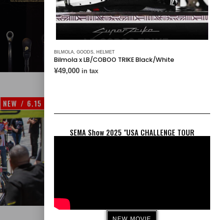
BILMOLA
,
GOODS
,
HELMET
OSK Tools × COBOO
Bilmola x LB/COBOO TRIKE Black/White
¥
49,000
in tax
NEW / 6.15 UPDATE
SEMA Show 2025 "USA CHALLENGE TOUR
WORLD INFOMATION
NEW MOVIE